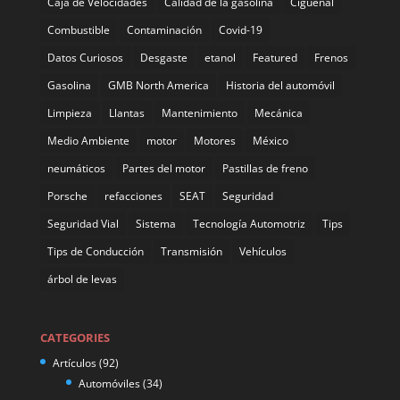
Caja de Velocidades
Calidad de la gasolina
Cigüeñal
Combustible
Contaminación
Covid-19
Datos Curiosos
Desgaste
etanol
Featured
Frenos
Gasolina
GMB North America
Historia del automóvil
Limpieza
Llantas
Mantenimiento
Mecánica
Medio Ambiente
motor
Motores
México
neumáticos
Partes del motor
Pastillas de freno
Porsche
refacciones
SEAT
Seguridad
Seguridad Vial
Sistema
Tecnología Automotriz
Tips
Tips de Conducción
Transmisión
Vehículos
árbol de levas
CATEGORIES
Artículos
(92)
Automóviles
(34)