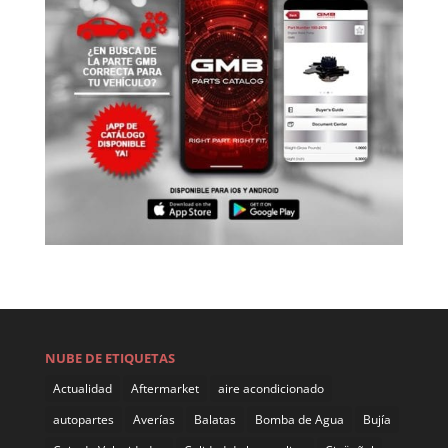
NUBE DE ETIQUETAS
Actualidad
Aftermarket
aire acondicionado
autopartes
Averías
Balatas
Bomba de Agua
Bujía