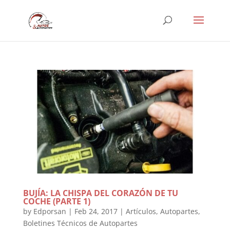
BUJÍA: LA CHISPA DEL CORAZÓN DE TU
COCHE (PARTE 1)
by
Edporsan
|
Feb 24, 2017
|
Artículos
,
Autopartes
,
Boletines Técnicos de Autopartes