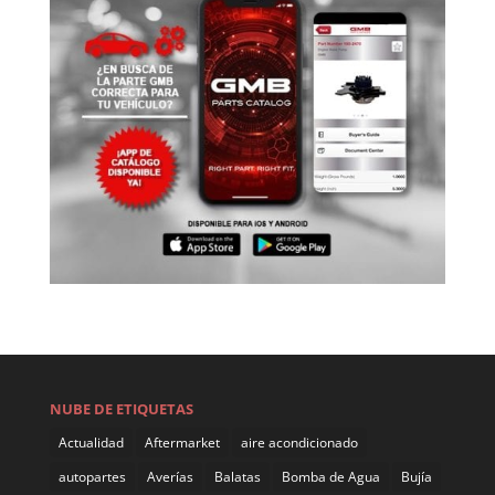
NUBE DE ETIQUETAS
Actualidad
Aftermarket
aire acondicionado
autopartes
Averías
Balatas
Bomba de Agua
Bujía