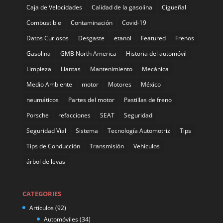
Caja de Velocidades
Calidad de la gasolina
Cigüeñal
Combustible
Contaminación
Covid-19
Datos Curiosos
Desgaste
etanol
Featured
Frenos
Gasolina
GMB North America
Historia del automóvil
Limpieza
Llantas
Mantenimiento
Mecánica
Medio Ambiente
motor
Motores
México
neumáticos
Partes del motor
Pastillas de freno
Porsche
refacciones
SEAT
Seguridad
Seguridad Vial
Sistema
Tecnología Automotriz
Tips
Tips de Conducción
Transmisión
Vehículos
árbol de levas
CATEGORIES
Artículos
(92)
Automóviles
(34)