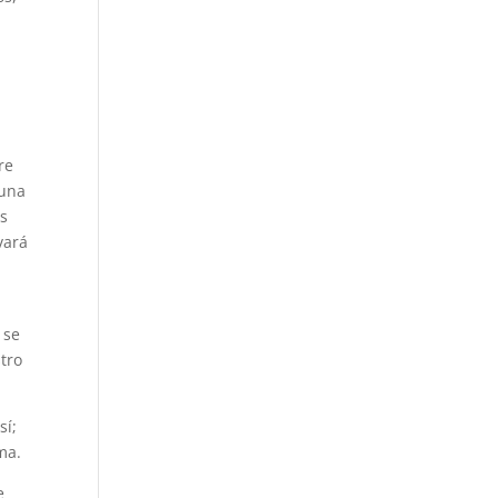
e
re
 una
as
vará
 se
tro
sí;
ma.
e