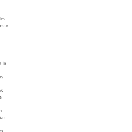
des
resor
s la
as
a
as
e
a
un
iar
l
os,