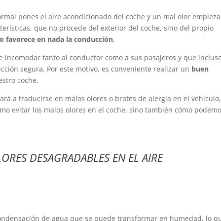
rmal pones el aire acondicionado del coche y un mal olor empieza
erísticas, que no procede del exterior del coche, sino del propio
o favorece en nada la conducción
.
e incomodar tanto al conductor como a sus pasajeros y que inclus
ción segura. Por este motivo, es conveniente realizar un
buen
stro coche.
rá a traducirse en malos olores o brotes de alergia en el vehículo,
o evitar los malos olores en el coche, sino también cómo podem
LORES DESAGRADABLES EN EL AIRE
ondensación de agua que se puede transformar en humedad, lo q