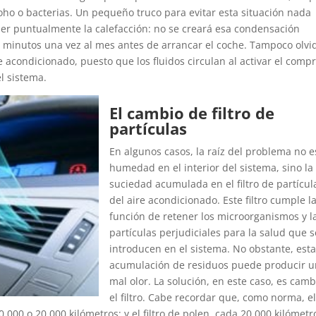
ho o bacterias. Un pequeño truco para evitar esta situación nada
der puntualmente la calefacción: no se creará esa condensación
 minutos una vez al mes antes de arrancar el coche. Tampoco olvi
 acondicionado, puesto que los fluidos circulan al activar el comp
l sistema.
El cambio de filtro de
partículas
En algunos casos, la raíz del problema no e
humedad en el interior del sistema, sino la
suciedad acumulada en el filtro de partícul
del aire acondicionado. Este filtro cumple l
función de retener los microorganismos y l
partículas perjudiciales para la salud que s
introducen en el sistema. No obstante, est
acumulación de residuos puede producir 
mal olor. La solución, en este caso, es camb
el filtro. Cabe recordar que, como norma, e
.000 o 20.000 kilómetros; y el filtro de polen, cada 20.000 kilómetr