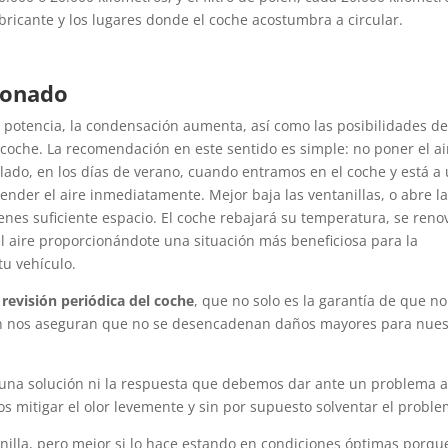
bricante y los lugares donde el coche acostumbra a circular.
cionado
 potencia, la condensación aumenta, así como las posibilidades d
coche. La recomendación en este sentido es simple: no poner el ai
lado, en los días de verano, cuando entramos en el coche y está a
der el aire inmediatamente. Mejor baja las ventanillas, o abre l
ienes suficiente espacio. El coche rebajará su temperatura, se reno
l aire proporcionándote una situación más beneficiosa para la
tu vehículo.
a
revisión periódica del coche
, que no solo es la garantía de que no
én nos aseguran que no se desencadenan daños mayores para nues
na solución ni la respuesta que debemos dar ante un problema a
 mitigar el olor levemente y sin por supuesto solventar el proble
inilla, pero mejor si lo hace estando en condiciones óptimas porqu