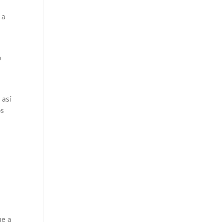
 a
o
 así
os
ue a