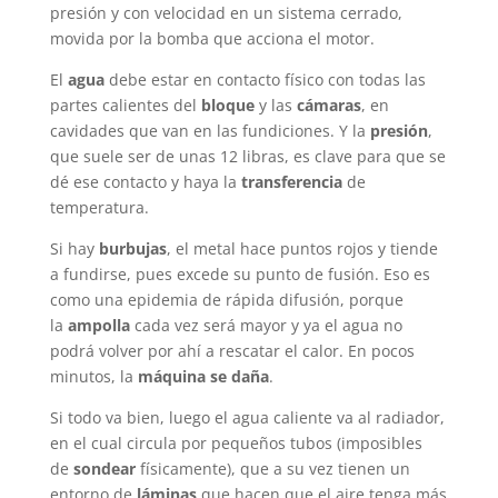
presión y con velocidad en un sistema cerrado,
movida por la bomba que acciona el motor.
El
agua
debe estar en contacto físico con todas las
partes calientes del
bloque
y las
cámaras
, en
cavidades que van en las fundiciones. Y la
presión
,
que suele ser de unas 12 libras, es clave para que se
dé ese contacto y haya la
transferencia
de
temperatura.
Si hay
burbujas
, el metal hace puntos rojos y tiende
a fundirse, pues excede su punto de fusión. Eso es
como una epidemia de rápida difusión, porque
la
ampolla
cada vez será mayor y ya el agua no
podrá volver por ahí a rescatar el calor. En pocos
minutos, la
máquina se daña
.
Si todo va bien, luego el agua caliente va al radiador,
en el cual circula por pequeños tubos (imposibles
de
sondear
físicamente), que a su vez tienen un
entorno de
láminas
que hacen que el aire tenga más