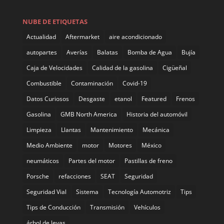
NUBE DE ETIQUETAS
Actualidad
Aftermarket
aire acondicionado
autopartes
Averías
Balatas
Bomba de Agua
Bujía
Caja de Velocidades
Calidad de la gasolina
Cigüeñal
Combustible
Contaminación
Covid-19
Datos Curiosos
Desgaste
etanol
Featured
Frenos
Gasolina
GMB North America
Historia del automóvil
Limpieza
Llantas
Mantenimiento
Mecánica
Medio Ambiente
motor
Motores
México
neumáticos
Partes del motor
Pastillas de freno
Porsche
refacciones
SEAT
Seguridad
Seguridad Vial
Sistema
Tecnología Automotriz
Tips
Tips de Conducción
Transmisión
Vehículos
árbol de levas